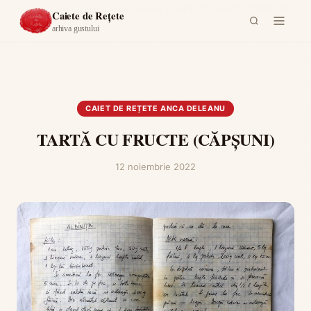
Acasă
›
Caiet de rețete Anca Deleanu
›
TARTĂ CU FRUCTE (CĂPȘUNI)
Caiete de Rețete
arhiva gustului
CAIET DE REȚETE ANCA DELEANU
TARTĂ CU FRUCTE (CĂPȘUNI)
12 noiembrie 2022