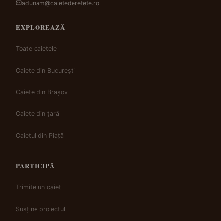
adunam@caietederetete.ro
EXPLOREAZĂ
Toate caietele
Caiete din București
Caiete din Brașov
Caiete din țară
Caietul din Piață
PARTICIPĂ
Trimite un caiet
Susține proiectul