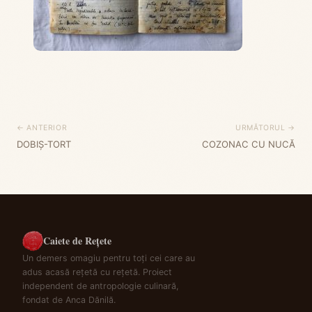
← ANTERIOR
URMĂTORUL →
DOBIȘ-TORT
COZONAC CU NUCĂ
Caiete de Rețete
Un demers omagiu pentru toți cei care au
adus acasă rețetă cu rețetă. Proiect
independent de antropologie culinară,
fondat de Anca Dănilă.