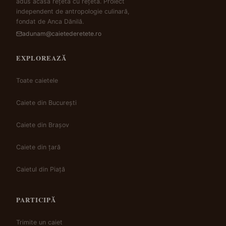
adus acasă rețetă cu rețetă. Proiect
independent de antropologie culinară,
fondat de Anca Dănilă.
adunam@caietederetete.ro
EXPLOREAZĂ
Toate caietele
Caiete din București
Caiete din Brașov
Caiete din țară
Caietul din Piață
PARTICIPĂ
Trimite un caiet