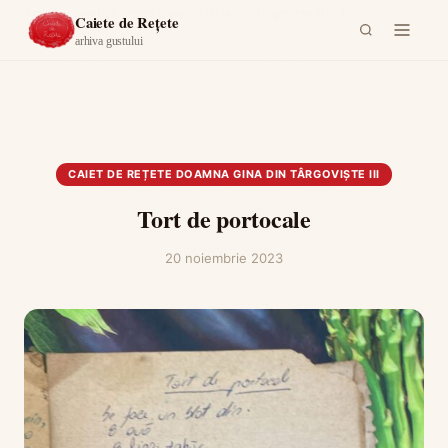
Acasă
›
Caiet de rețete Doamna Gina din Târgoviște III
›
Tort de
Caiete de Rețete
portocale
arhiva gustului
CAIET DE REȚETE DOAMNA GINA DIN TÂRGOVIȘTE III
Tort de portocale
20 noiembrie 2023