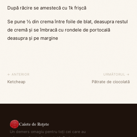
După răcire se amestecă cu 1k frișcă
Se pune ½ din crema între foile de blat, deasupra restul
de cremă și se îmbracă cu rondele de portocală
deasupra și pe margine
← ANTERIOR
URMĂTORUL →
Ketcheap
Pătrate de ciocolată
Caiete de Rețete
Un demers omagiu pentru toți cei care au