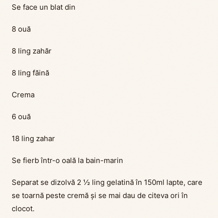
Se face un blat din
8 ouă
8 ling zahăr
8 ling făină
Crema
6 ouă
18 ling zahar
Se fierb într-o oală la bain-marin
Separat se dizolvă 2 ½ ling gelatină în 150ml lapte, care
se toarnă peste cremă și se mai dau de citeva ori în
clocot.