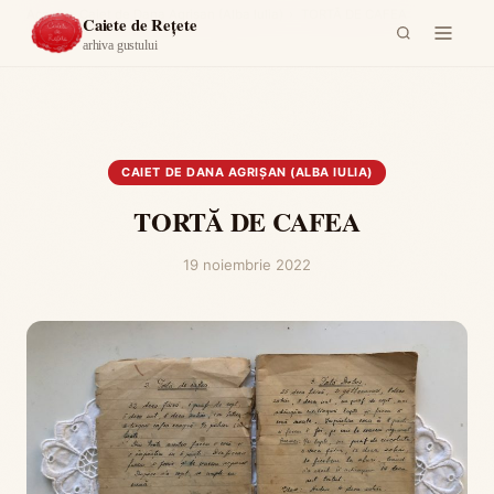
Acasă
›
Caiet de Dana Agrișan (Alba Iulia)
›
TORTĂ DE CAFEA
Caiete de Rețete
arhiva gustului
CAIET DE DANA AGRIȘAN (ALBA IULIA)
TORTĂ DE CAFEA
19 noiembrie 2022