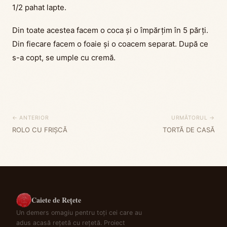
1/2 pahat lapte.
Din toate acestea facem o coca și o împărțim în 5 părți.
Din fiecare facem o foaie și o coacem separat. După ce
s-a copt, se umple cu cremă.
← ANTERIOR
URMĂTORUL →
ROLO CU FRIȘCĂ
TORTĂ DE CASĂ
Caiete de Rețete
Un demers omagiu pentru toți cei care au
adus acasă rețetă cu rețetă. Proiect