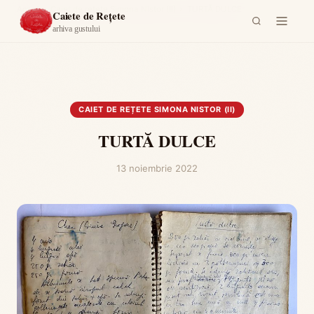
Acasă
›
Caiet de rețete Simona Nistor (II)
›
TURTĂ DULCE
Caiete de Rețete
arhiva gustului
CAIET DE REȚETE SIMONA NISTOR (II)
TURTĂ DULCE
13 noiembrie 2022