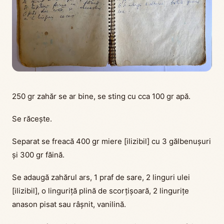
250 gr zahăr se ar bine, se sting cu cca 100 gr apă.
Se răcește.
Separat se freacă 400 gr miere [ilizibil] cu 3 gălbenușuri
și 300 gr făină.
Se adaugă zahărul ars, 1 praf de sare, 2 linguri ulei
[ilizibil], o linguriță plină de scorțișoară, 2 lingurițe
anason pisat sau râșnit, vanilină.