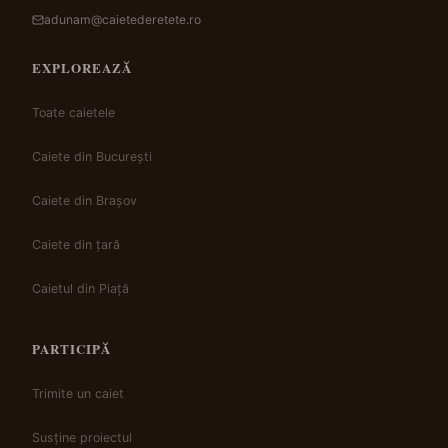
adunam@caietederetete.ro
EXPLOREAZĂ
Toate caietele
Caiete din București
Caiete din Brașov
Caiete din țară
Caietul din Piață
PARTICIPĂ
Trimite un caiet
Susține proiectul