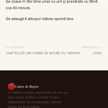
Se coace în tăvi bine unse cu unt și presărate cu făină
cca 40 minute.
Se adaugă 6 albușuri bătute spumă tare.
← ANTERIOR
URMĂTORUL →
CHIFTELUȚE DIN CARNE DE IEPURE CU TARHON
CHEC
Caiete de Rețete
Un demers omagiu pentru toți cei care au
adus acasă rețetă cu rețetă. Proiect
independent de antropologie culinară,
fondat de Anca Dănilă.