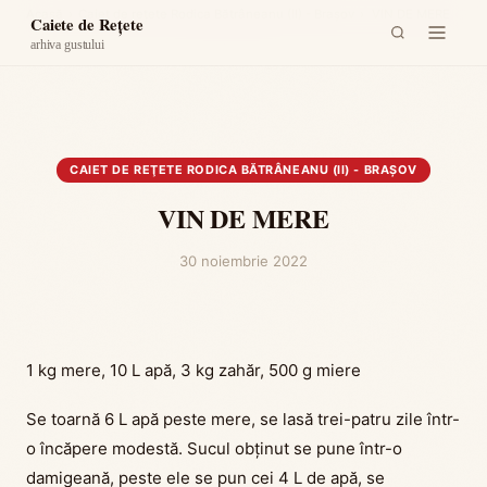
Acasă
›
Caiet de reţete Rodica Bătrâneanu (II) - Braşov
›
VIN DE MERE
Caiete de Rețete
arhiva gustului
CAIET DE REŢETE RODICA BĂTRÂNEANU (II) - BRAŞOV
VIN DE MERE
30 noiembrie 2022
1 kg mere, 10 L apă, 3 kg zahăr, 500 g miere
Se toarnă 6 L apă peste mere, se lasă trei-patru zile într-
o încăpere modestă. Sucul obținut se pune într-o
damigeană, peste ele se pun cei 4 L de apă, se