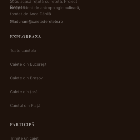
adus acasă rețetă cu rețetă. Proiect
independent de antropologie culinară,
fondat de Anca Dănilă.
adunam@caietederetete.ro
EXPLOREAZĂ
Toate caietele
Caiete din București
Caiete din Brașov
Caiete din țară
Caietul din Piață
PARTICIPĂ
Trimite un caiet