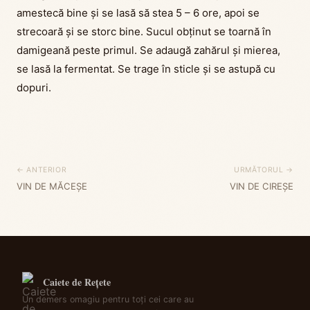
amestecă bine și se lasă să stea 5 – 6 ore, apoi se
strecoară și se storc bine. Sucul obținut se toarnă în
damigeană peste primul. Se adaugă zahărul și mierea,
se lasă la fermentat. Se trage în sticle și se astupă cu
dopuri.
← ANTERIOR
URMĂTORUL →
VIN DE MĂCEŞE
VIN DE CIREŞE
Caiete de Rețete
Un demers omagiu pentru toți cei care au