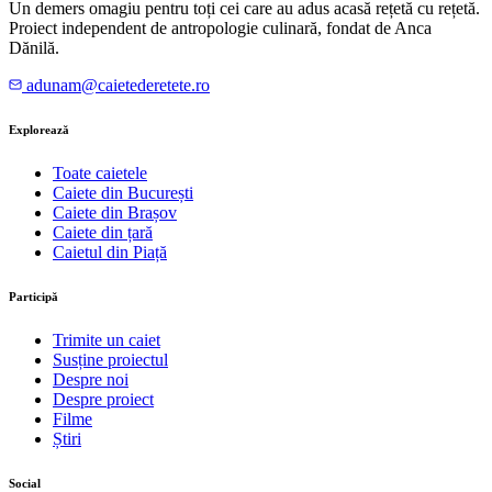
Un demers omagiu pentru toți cei care au adus acasă rețetă cu rețetă.
Proiect independent de antropologie culinară, fondat de Anca
Dănilă.
adunam@caietederetete.ro
Explorează
Toate caietele
Caiete din București
Caiete din Brașov
Caiete din țară
Caietul din Piață
Participă
Trimite un caiet
Susține proiectul
Despre noi
Despre proiect
Filme
Știri
Social