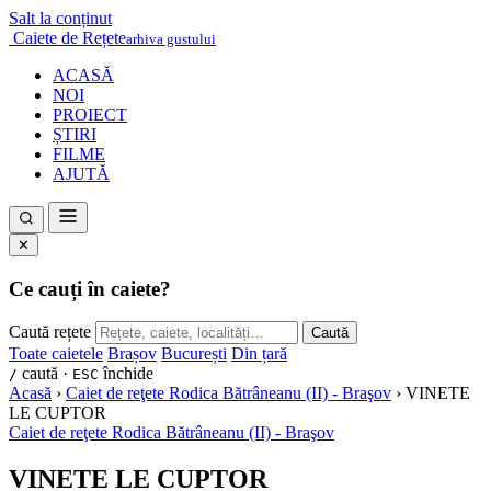
Salt la conținut
Caiete de Rețete
arhiva gustului
ACASĂ
NOI
PROIECT
ȘTIRI
FILME
AJUTĂ
✕
Ce cauți în caiete?
Caută rețete
Caută
Toate caietele
Brașov
București
Din țară
caută ·
închide
/
ESC
Acasă
›
Caiet de reţete Rodica Bătrâneanu (II) - Braşov
›
VINETE
LE CUPTOR
Caiet de reţete Rodica Bătrâneanu (II) - Braşov
VINETE LE CUPTOR