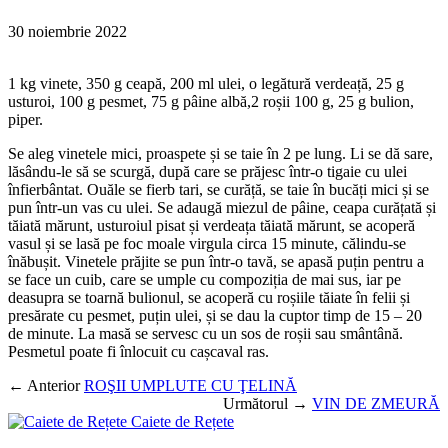
30 noiembrie 2022
1 kg vinete, 350 g ceapă, 200 ml ulei, o legătură verdeață, 25 g
usturoi, 100 g pesmet, 75 g pâine albă,2 roșii 100 g, 25 g bulion,
piper.
Se aleg vinetele mici, proaspete și se taie în 2 pe lung. Li se dă sare,
lăsându-le să se scurgă, după care se prăjesc într-o tigaie cu ulei
înfierbântat. Ouăle se fierb tari, se curăță, se taie în bucăți mici și se
pun într-un vas cu ulei. Se adaugă miezul de pâine, ceapa curățată și
tăiată mărunt, usturoiul pisat și verdeața tăiată mărunt, se acoperă
vasul și se lasă pe foc moale virgula circa 15 minute, călindu-se
înăbușit. Vinetele prăjite se pun într-o tavă, se apasă puțin pentru a
se face un cuib, care se umple cu compoziția de mai sus, iar pe
deasupra se toarnă bulionul, se acoperă cu roșiile tăiate în felii și
presărate cu pesmet, puțin ulei, și se dau la cuptor timp de 15 – 20
de minute. La masă se servesc cu un sos de roșii sau smântână.
Pesmetul poate fi înlocuit cu cașcaval ras.
← Anterior
ROŞII UMPLUTE CU ŢELINĂ
Următorul →
VIN DE ZMEURĂ
Caiete de Rețete