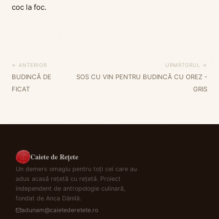
coc la foc.
← ANTERIOR
URMĂTORUL →
BUDINCĂ DE
SOS CU VIN PENTRU BUDINCĂ CU OREZ -
FICAT
GRIS
Caiete de Rețete
Un demers omagiu pentru toți cei care au
adus acasă rețetă cu rețetă. Proiect
independent de antropologie culinară,
fondat de Anca Dănilă.
adunam@caietederetete.ro