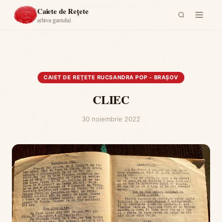
Acasă
›
Caiet de reţete Rucsandra Pop - Braşov
›
CLIEC
Caiete de Rețete
arhiva gustului
CAIET DE REŢETE RUCSANDRA POP - BRAŞOV
CLIEC
30 noiembrie 2022