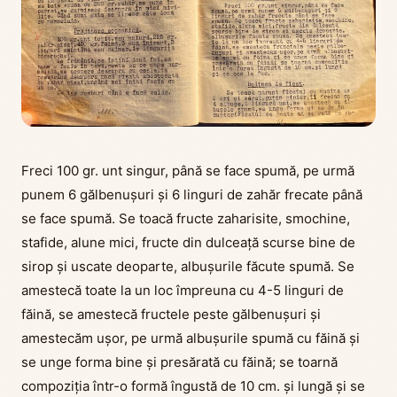
Freci 100 gr. unt singur, până se face spumă, pe urmă
punem 6 gălbenușuri şi 6 linguri de zahăr frecate până
se face spumă. Se toacă fructe zaharisite, smochine,
stafide, alune mici, fructe din dulceață scurse bine de
sirop și uscate deoparte, albușurile făcute spumă. Se
amestecă toate la un loc împreuna cu 4-5 linguri de
făină, se amestecă fructele peste gălbenușuri și
amestecăm ușor, pe urmă albușurile spumă cu făină și
se unge forma bine şi presărată cu făină; se toarnă
compoziția într-o formă îngustă de 10 cm. și lungă şi se