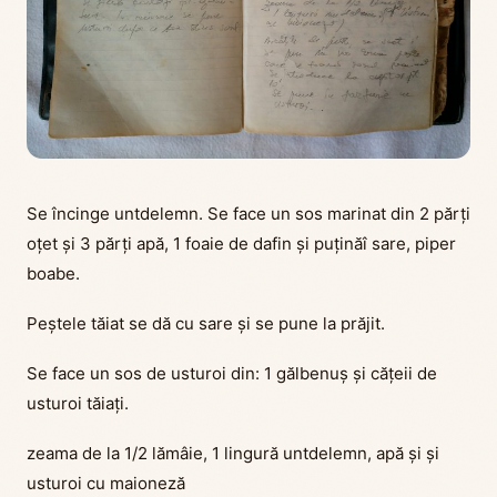
Se încinge untdelemn. Se face un sos marinat din 2 părți
oțet și 3 părți apă, 1 foaie de dafin și puținăî sare, piper
boabe.
Peștele tăiat se dă cu sare și se pune la prăjit.
Se face un sos de usturoi din: 1 gălbenuș și cățeii de
usturoi tăiați.
zeama de la 1/2 lămâie, 1 lingură untdelemn, apă și și
usturoi cu maioneză