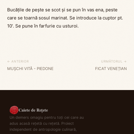
Bucățile de pește se scot și se pun în vas ena, peste
care se toarnă sosul marinat. Se introduce la cuptor pt.
10′. Se pune în farfurie cu usturoi.
← ANTERIOR
URMĂTORUL →
MUȘCHI VITĂ - PIEDONE
FICAT VENEȚIAN
Caiete de Rețete
Un demers omagiu pentru toți cei care au
adus acasă rețetă cu rețetă. Proiect
independent de antropologie culinară,