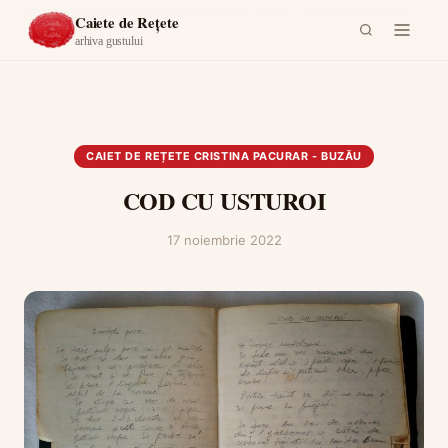
Acasă
›
Caiet de rețete Cristina Pacurar - Buzău
›
COD CU USTUROI
Caiete de Rețete
arhiva gustului
CAIET DE REȚETE CRISTINA PACURAR - BUZĂU
COD CU USTUROI
17 noiembrie 2022