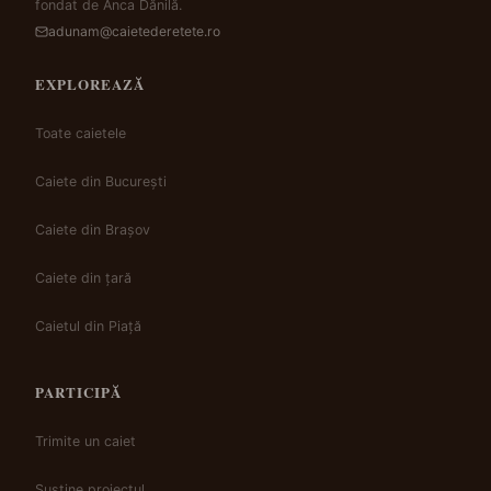
fondat de Anca Dănilă.
adunam@caietederetete.ro
EXPLOREAZĂ
Toate caietele
Caiete din București
Caiete din Brașov
Caiete din țară
Caietul din Piață
PARTICIPĂ
Trimite un caiet
Susține proiectul