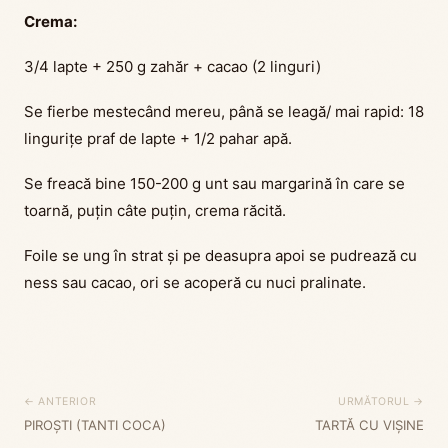
Crema:
3/4 lapte + 250 g zahăr + cacao (2 linguri)
Se fierbe mestecând mereu, până se leagă/ mai rapid: 18
lingurițe praf de lapte + 1/2 pahar apă.
Se freacă bine 150-200 g unt sau margarină în care se
toarnă, puțin câte puțin, crema răcită.
Foile se ung în strat și pe deasupra apoi se pudrează cu
ness sau cacao, ori se acoperă cu nuci pralinate.
← ANTERIOR
URMĂTORUL →
PIROȘTI (TANTI COCA)
TARTĂ CU VIȘINE