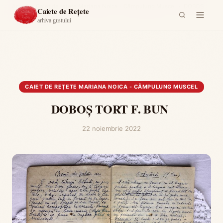
Acasă
›
Caiet de reţete Mariana Noica - Câmpulung Muscel
›
DOBOȘ
Caiete de Rețete
TORT F. BUN
arhiva gustului
CAIET DE REŢETE MARIANA NOICA - CÂMPULUNG MUSCEL
DOBOȘ TORT F. BUN
22 noiembrie 2022