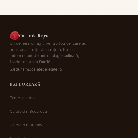
Caiete de Rețete
Un demers omagiu pentru toți cei care au
adus acasă rețetă cu rețetă. Proiect
independent de antropologie culinară,
fondat de Anca Dănilă.
adunam@caietederetete.ro
EXPLOREAZĂ
Toate caietele
Caiete din București
Caiete din Brașov