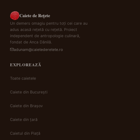
Caiete de Rețete
Un demers omagiu pentru toți cei care au
adus acasă rețetă cu rețetă. Proiect
independent de antropologie culinară,
fondat de Anca Dănilă.
adunam@caietederetete.ro
EXPLOREAZĂ
Toate caietele
Caiete din București
Caiete din Brașov
Caiete din țară
Caietul din Piață