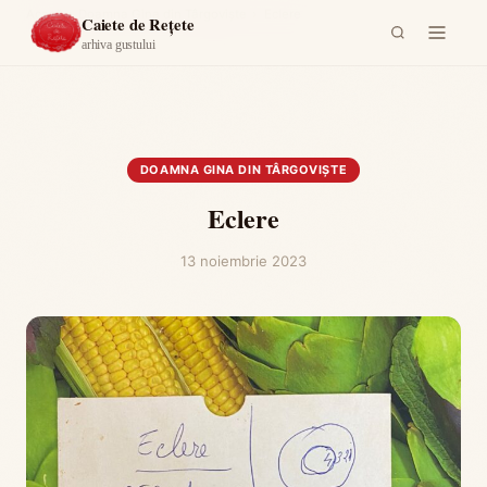
Acasă
›
Doamna Gina din Târgoviște
›
Eclere
Caiete de Rețete
arhiva gustului
DOAMNA GINA DIN TÂRGOVIȘTE
Eclere
13 noiembrie 2023