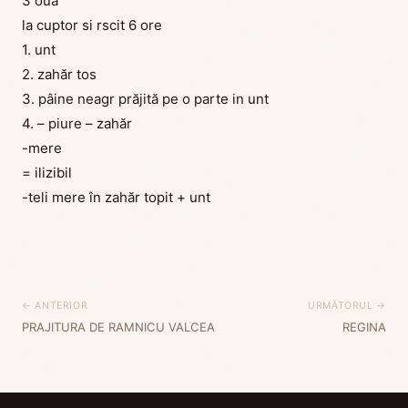
З оuă
la cuptor si rscit 6 ore
1. unt
2. zahăr tos
3. pâine neagr prăjită pe o parte in unt
4. – piure – zahăr
-mere
= ilizibil
-teli mere în zahăr topit + unt
← ANTERIOR
URMĂTORUL →
PRAJITURA DE RAMNICU VALCEA
REGINA