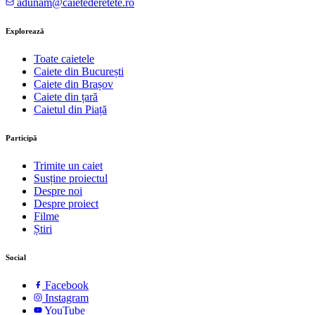
adunam@caietederetete.ro
Explorează
Toate caietele
Caiete din București
Caiete din Brașov
Caiete din țară
Caietul din Piață
Participă
Trimite un caiet
Susține proiectul
Despre noi
Despre proiect
Filme
Știri
Social
Facebook
Instagram
YouTube