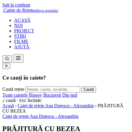
Salt la conținut
Caiete de Rețete
arhiva gustului
ACASĂ
NOI
PROIECT
ȘTIRI
FILME
AJUTĂ
✕
Ce cauți în caiete?
Caută rețete
Caută
Toate caietele
Brașov
București
Din țară
caută ·
închide
/
ESC
Acasă
›
Caiet de rețete Ana Duțescu - Alexandria
›
PRĂJITURĂ
CU BEZEA
Caiet de rețete Ana Duțescu - Alexandria
PRĂJITURĂ CU BEZEA