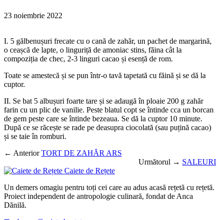
23 noiembrie 2022
I. 5 gălbenușuri frecate cu o cană de zahăr, un pachet de margarină,
o ceașcă de lapte, o linguriță de amoniac stins, făina cât la
compoziția de chec, 2-3 linguri cacao și esență de rom.
Toate se amestecă și se pun într-o tavă tapetată cu făină și se dă la
cuptor.
II. Se bat 5 albușuri foarte tare și se adaugă în ploaie 200 g zahăr
farin cu un plic de vanilie. Peste blatul copt se întinde cca un borcan
de gem peste care se întinde bezeaua. Se dă la cuptor 10 minute.
După ce se răcește se rade pe deasupra ciocolată (sau puțină cacao)
și se taie în romburi.
← Anterior
TORT DE ZAHĂR ARS
Următorul →
SALEURI
Caiete de Rețete
Un demers omagiu pentru toți cei care au adus acasă rețetă cu rețetă.
Proiect independent de antropologie culinară, fondat de Anca
Dănilă.