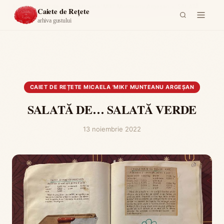
Acasă
›
Caiet de rețete Micaela 'Miki' Munteanu Argeşan
›
SALATĂ
Caiete de Rețete
DE… SALATĂ VERDE
arhiva gustului
CAIET DE REȚETE MICAELA 'MIKI' MUNTEANU ARGEŞAN
SALATĂ DE… SALATĂ VERDE
13 noiembrie 2022