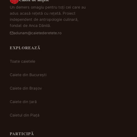
Un demers omagiu pentru toți cei care au
adus acasă rețetă cu rețetă. Proiect
independent de antropologie culinară,
fondat de Anca Dănilă.
adunam@caietederetete.ro
EXPLOREAZĂ
Toate caietele
Caiete din București
Caiete din Brașov
Caiete din țară
Caietul din Piață
PARTICIPĂ