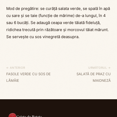
Mod de pregătire: se curăță salata verde, se spală în apă
cu sare și se taie (funcție de mărime) de-a lungul, în 4
sau 6 bucăți. Se adaugă ceapa verde tăiată fideluță,
ridichea trecută prin răzătoare și morcovul tăiat mărunt.
Se servește cu sos vinegretă deasupra.
← ANTERIOR
URMĂTORUL →
FASOLE VERDE CU SOS DE
SALATĂ DE PRAZ CU
LĂMÂIE
MAIONEZĂ
Caiete de Rețete