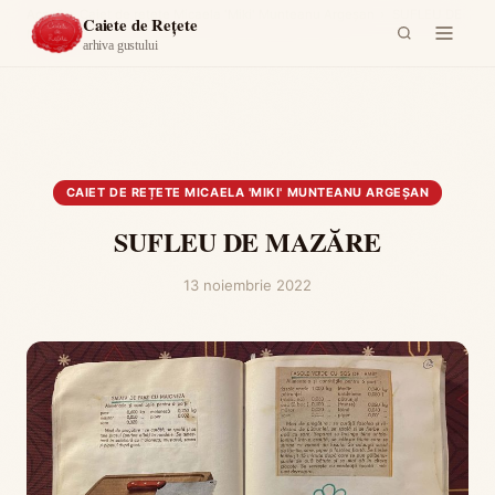
Acasă
›
Caiet de rețete Micaela 'Miki' Munteanu Argeşan
›
SUFLEU DE
Caiete de Rețete
MAZĂRE
arhiva gustului
CAIET DE REȚETE MICAELA 'MIKI' MUNTEANU ARGEŞAN
SUFLEU DE MAZĂRE
13 noiembrie 2022