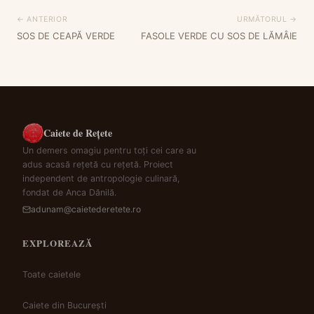
← ANTERIOR
URMĂTORUL →
SOS DE CEAPĂ VERDE
FASOLE VERDE CU SOS DE LĂMÂIE
Caiete de Rețete
Un demers omagiu pentru toți cei care au
adus acasă rețetă cu rețetă. Proiect
independent de antropologie culinară,
fondat de Anca Dănilă.
adunam@caietederetete.ro
EXPLOREAZĂ
Toate caietele
Caiete din București