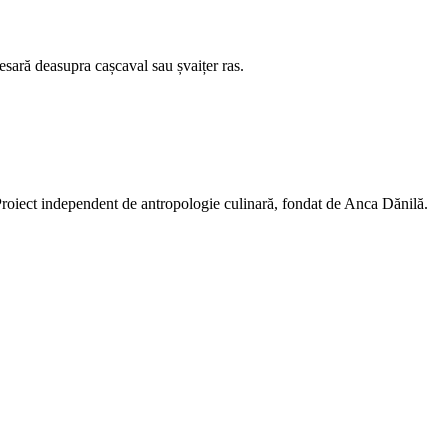
resară deasupra cașcaval sau șvaițer ras.
 Proiect independent de antropologie culinară, fondat de Anca Dănilă.