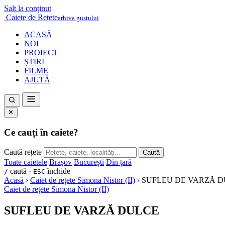
Salt la conținut
Caiete de Rețete
arhiva gustului
ACASĂ
NOI
PROIECT
ȘTIRI
FILME
AJUTĂ
✕
Ce cauți în caiete?
Caută rețete
Caută
Toate caietele
Brașov
București
Din țară
caută ·
închide
/
ESC
Acasă
›
Caiet de rețete Simona Nistor (II)
›
SUFLEU DE VARZĂ 
Caiet de rețete Simona Nistor (II)
SUFLEU DE VARZĂ DULCE