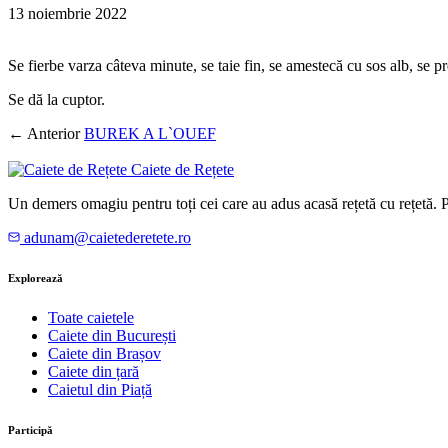
13 noiembrie 2022
Se fierbe varza câteva minute, se taie fin, se amestecă cu sos alb, se p
Se dă la cuptor.
← Anterior
BUREK A L`OUEF
Caiete de Rețete
Un demers omagiu pentru toți cei care au adus acasă rețetă cu rețetă.
adunam@caietederetete.ro
Explorează
Toate caietele
Caiete din București
Caiete din Brașov
Caiete din țară
Caietul din Piață
Participă