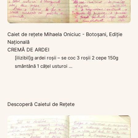
Caiet de rețete Mihaela Oniciuc - Botoșani
,
Ediţie
Naţională
CREMĂ DE ARDEI
[ilizibil]g ardei roșii – se coc 3 roșii 2 cepe 150g
smântână 1 cățel usturoi ...
Descoperă Caietul de Rețete