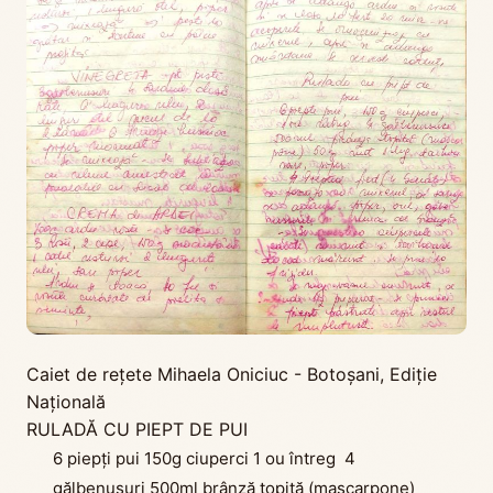
Caiet de rețete Mihaela Oniciuc - Botoșani
,
Ediţie
Naţională
RULADĂ CU PIEPT DE PUI
6 piepți pui 150g ciuperci 1 ou întreg 4
gălbenușuri 500ml brânză topită (mascarpone)