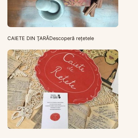
CAIETE DIN ŢARĂ
Descoperă rețetele