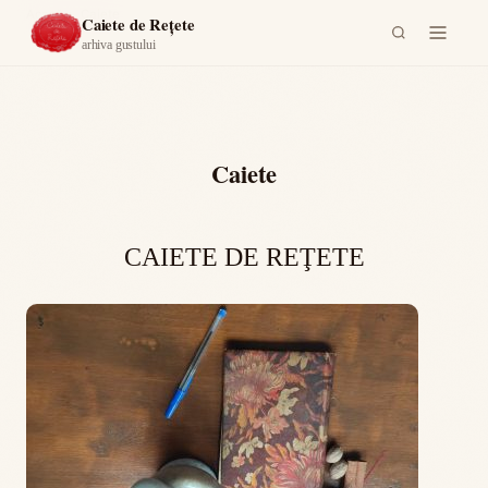
Acasă
›
Caiete
Caiete de Rețete
arhiva gustului
Caiete
CAIETE DE REŢETE