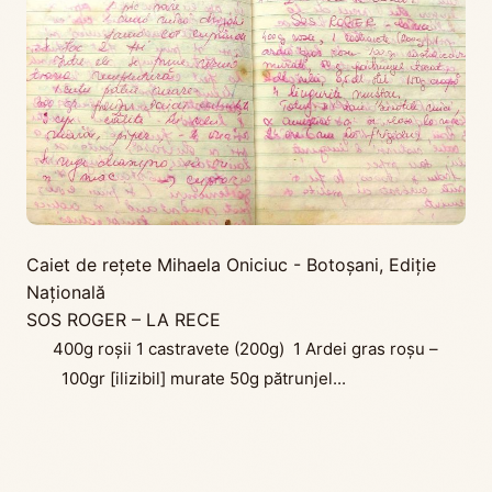
Caiet de rețete Mihaela Oniciuc - Botoșani
,
Ediţie
Naţională
SOS ROGER – LA RECE
400g roșii 1 castravete (200g) 1 Ardei gras roșu –
100gr [ilizibil] murate 50g pătrunjel...