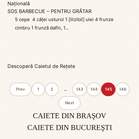
Naţională
SOS BARBECUE – PENTRU GRĂTAR
5 cepe 4 căței usturoi 1 [ilizibil] ulei 4 frunze
cimbru 1 frunză dafin, 1...
Descoperă Caietul de Rețete
Prev
1
2
…
143
144
145
146
Next
CAIETE DIN BRAŞOV
CAIETE DIN BUCUREŞTI