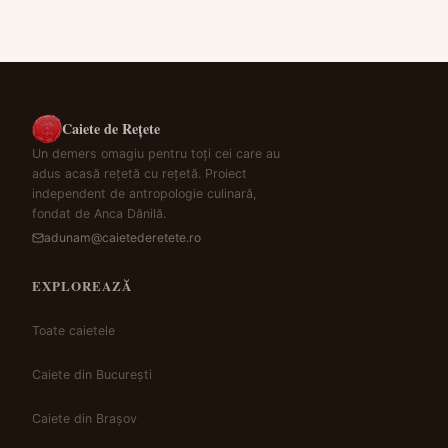
Caiete de Rețete
Un demers omagiu pentru toți cei care au
adus acasă rețetă cu rețetă. Proiect
independent de antropologie culinară,
fondat de Anca Dănilă.
adunam@caietederetete.ro
EXPLOREAZĂ
Toate caietele
Caiete din București
Caiete din Brașov